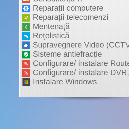
Reparații computere
Reparații telecomenzi
Mentenață
Rețelistică
Supraveghere Video (CCT
Sisteme antiefracție
Configurare/ instalare Rout
Configurare/ instalare DV
Instalare Windows