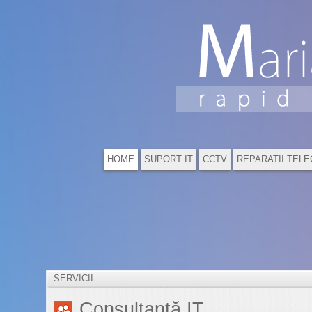
HOME
SUPORT IT
CCTV
REPARATII TEL
SERVICII
Consultanță IT